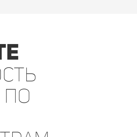
те
сть
 по