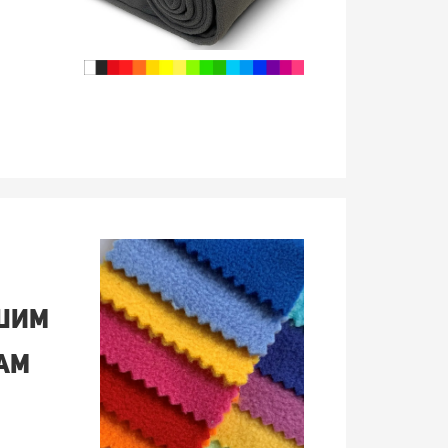
ашим
ам