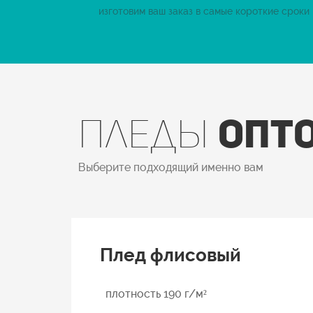
изготовим ваш заказ в самые короткие сроки
Пледы
опт
Выберите подходящий именно вам
Плед флисовый
плотность 190 г/м²