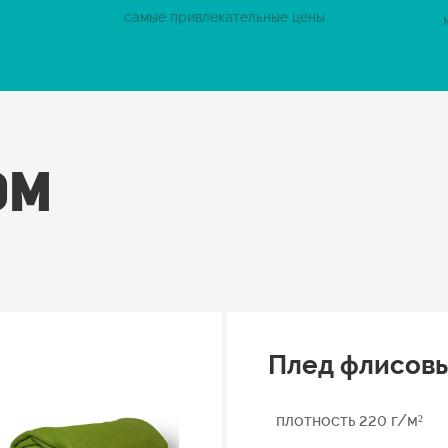
самые привлекательные цены
ом
Плед флисов
плотность 220 г/м²