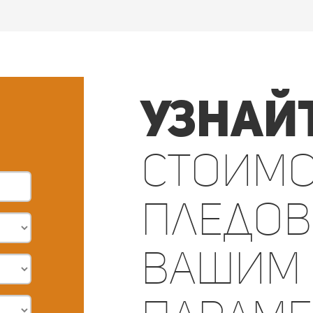
Узнай
стоимо
пледов
вашим